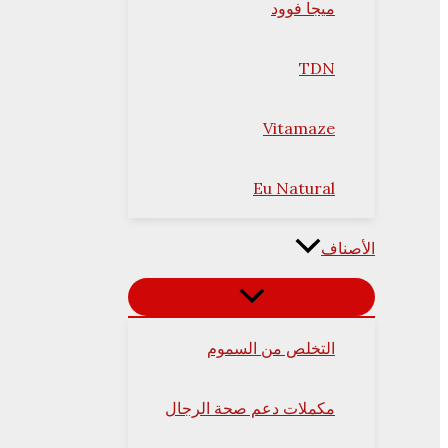
ميجا فوود
TDN
Vitamaze
Eu Natural
الأصناف
التخلص من السموم
مكملات دعم صحة الرجال