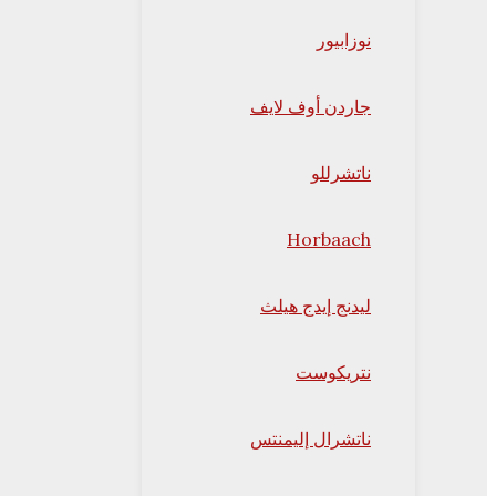
نوزابيور
جاردن أوف لايف
ناتشرللو
Horbaach
ليدنج إيدج هيلث
نتريكوست
ناتشرال إليمنتس