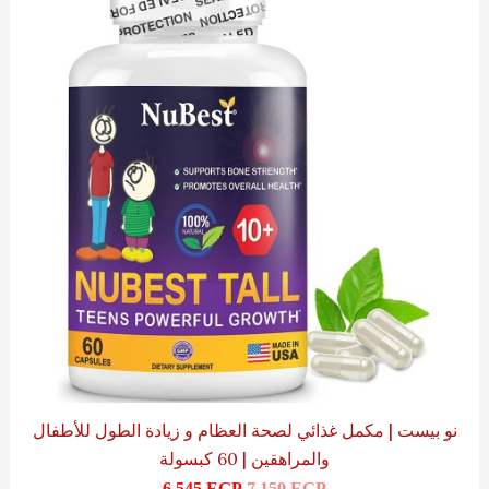
6,545 EGP.
7,150 EGP.
نو بيست | مكمل غذائي لصحة العظام و زيادة الطول للأطفال
والمراهقين | 60 كبسولة
6,545
EGP
7,150
EGP