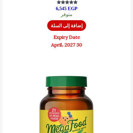
6,545
EGP
تم التقييم
4.67
متوفر
من 5
إضافة إلى السلة
Expiry Date
30 April، 2027