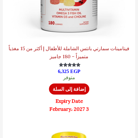
فيتامينات سمارتي بانتس الشاملة للأطفال | أكثر من 15 مغذياً
متميزاً – 180 جاميز
6,325
EGP
تم التقييم
4.50
متوفر
من 5
إضافة إلى السلة
Expiry Date
3 February، 2027