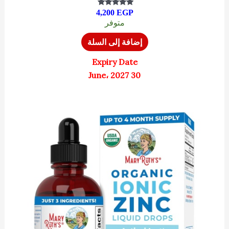
4,200
EGP
تم التقييم
4.93
متوفر
من 5
إضافة إلى السلة
Expiry Date
30 June، 2027