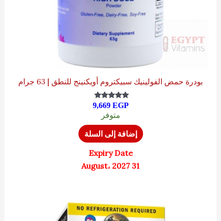
بودرة حمض الفولينيك سبيكتروم أويكنينج للنطق | 63 جرام
9,669
EGP
تم التقييم
5.00
متوفر
من 5
إضافة إلى السلة
Expiry Date
31 August، 2027