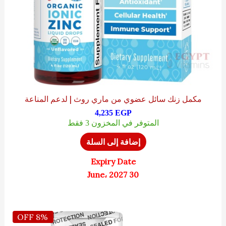
مكمل زنك سائل عضوي من ماري روث | لدعم المناعة
4,235
EGP
المتوفر في المخزون 3 فقط
إضافة إلى السلة
Expiry Date
30 June، 2027
السعر
السعر
8% OFF
الأصلي
الحالي
هو:
هو: