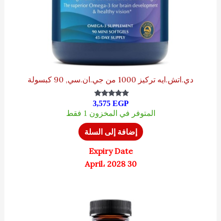
دي.اتش.ايه تركيز 1000 من جي.ان.سي, 90 كبسولة
3,575
EGP
تم التقييم
4.93
المتوفر في المخزون 1 فقط
من 5
إضافة إلى السلة
Expiry Date
30 April، 2028