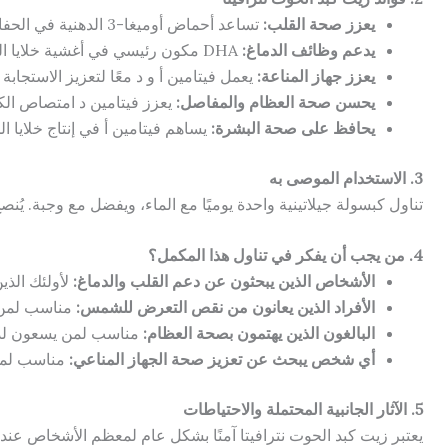
يعزز صحة القلب:
تساعد أحماض أوميغا-3 الدهنية في الحفاظ على مستويات الكوليسترول الصحية ودعم وظيفة القلب والأوعية الدموية.
يدعم وظائف الدماغ:
DHA مكون رئيسي في أغشية خلايا الدماغ، مما يعزز الصحة العقلية والوظائف المعرفية.
يعزز جهاز المناعة:
يعمل فيتامين أ و د معًا لتعزيز الاستجابة 
يحسن صحة العظام والمفاصل:
يعزز فيتامين د امتصاص الكالسيو
يحافظ على صحة البشرة:
يساهم فيتامين أ في إنتاج خلايا ال
3. الاستخدام الموصى به
تناول كبسولة جيلاتينية واحدة يوميًا مع الماء، ويفضل مع وجبة. يُن
4. من يجب أن يفكر في تناول هذا المكمل؟
الأشخاص الذين يبحثون عن دعم القلب والدماغ:
لأولئك الذي
الأفراد الذين يعانون من نقص التعرض للشمس:
مناسب لمن 
البالغون الذين يهتمون بصحة العظام:
مناسب لمن يسعون لدع
أي شخص يبحث عن تعزيز صحة الجهاز المناعي:
مناسب لمن 
5. الآثار الجانبية المحتملة والاحتياطات
يعتبر زيت كبد الحوت نترافيتا آمنًا بشكل عام لمعظم الأشخاص عند 