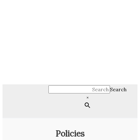
Se
×
Policies