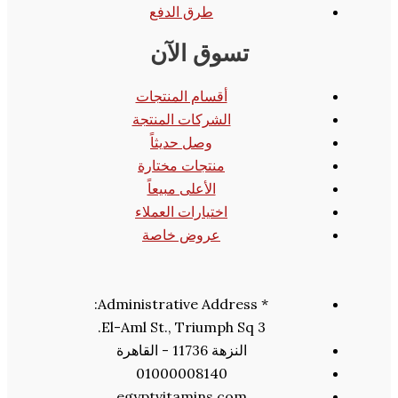
طرق الدفع
تسوق الآن
أقسام المنتجات
الشركات المنتجة
وصل حديثاً
منتجات مختارة
الأعلى مبيعاً
اختيارات العملاء
عروض خاصة
* Administrative Address:
3 El-Aml St., Triumph Sq.
النزهة 11736 - القاهرة
01000008140
egyptvitamins.com