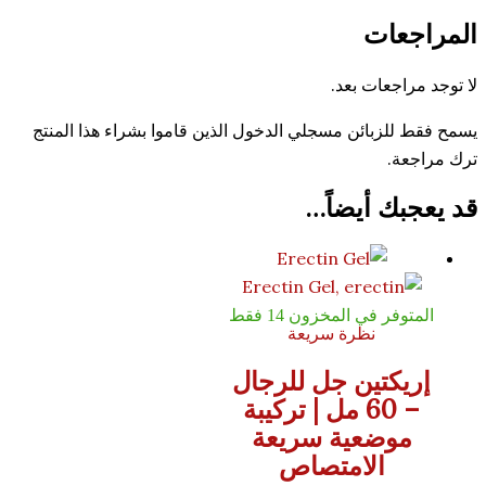
عات
جعات بعد.
لزبائن مسجلي الدخول الذين قاموا بشراء هذا المنتج
.
ك أيضاً…
ر في المخزون 14 فقط
نظرة سريعة
كتين جل للرجال
– 60 مل | تركيبة
وضعية سريعة
الامتصاص