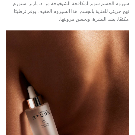
سيروم الجسم سوبر لمكافحة الشيخوخة من د. باربرا ستورم
نهج جزيئي للعناية بالجسم. هذا السيروم الخفيف يوفر ترطيبًا
مكثفًا، يشد البشرة، ويحسن مرونتها.