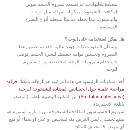
مضادة للالتهابات. تم تصميم سيروم الجسم سوبر
لمكافحة الشيخوخة بمكونات مهدئة مثل الرجلة
والبانثينول، مما يجعله مناسبًا لمعظم أنواع البشرة
الحساسة.
هل يمكن استخدامه على الوجه؟
بينما أن المكونات ذات جودة عالية، فقد تم تصميم هذا
السيروم وتحسين قوامه خصيصًا لبشرة الجسم. نوصي
باستخدام سيرومات الوجه المخصصة من د. ستورم
للوجه.
أحد المكونات الرئيسية في هذه التركيبة هو الرجلة. يمكنك
قراءة
مراجعة علمية حول الخصائص المضادة للشيخوخة للرجلة
(Portulaca oleracea)
من المكتبة الوطنية للطب (المصدر
باللغة الإنجليزية).
سيروم الجسم سوبر لمكافحة الشيخوخة من د. باربرا ستورم هو
منتج تجميلي. ليس الغرض منه تشخيص أو علاج أو شفاء أو منع
أي مرض. قد تختلف النتائج.