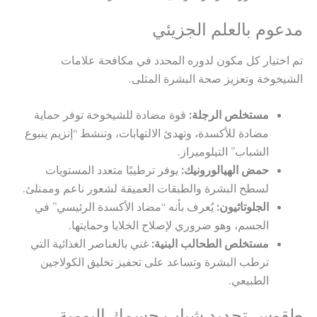
مدعوم بالعلم الجزيئي
تم اختيار كل مكون لدوره المحدد في مكافحة علامات
الشيخوخة وتعزيز صحة البشرة المثلى.
مستخلص الرجلة:
قوة مضادة للشيخوخة توفر حماية
مضادة للأكسدة، وتهدئ الالتهابات، وتنشط “إنزيم ينبوع
الشباب” التيلوميراز.
حمض الهيالورونيك:
يوفر ترطيبًا متعدد المستويات
لسطح البشرة والطبقات العميقة لشعور ناعم وممتلئ.
الجلوتاثيون:
يُعرف بأنه “مضاد الأكسدة الرئيسي” في
الجسم، وهو ضروري لإصلاح الخلايا وحمايتها.
مستخلص الطحالب البنية:
غني بالعناصر الغذائية التي
ترطب البشرة وتساعد على تحفيز تخليق الكولاجين
الطبيعي.
طقوس تجديد شباب جسمك اليومية