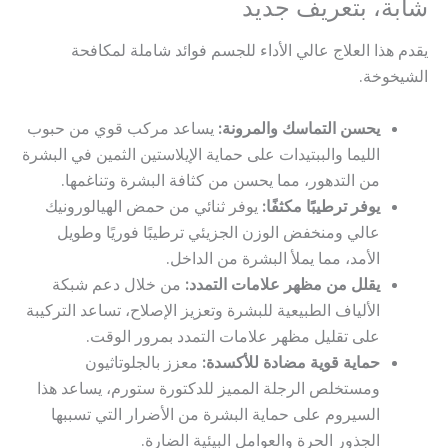
شابة، بتعريف جديد
يقدم هذا العلاج عالي الأداء للجسم فوائد شاملة لمكافحة
الشيخوخة.
يحسن التماسك والمرونة:
يساعد مركب قوي من حبوب
الليما والببتيدات على حماية الإيلاستين الثمين في البشرة
من التدهور، مما يحسن من كثافة البشرة وتناغمها.
يوفر ترطيبًا مكثفًا:
يوفر ثنائي من حمض الهيالورونيك
عالي ومنخفض الوزن الجزيئي ترطيبًا فوريًا وطويل
الأمد، مما يملأ البشرة من الداخل.
يقلل من مظهر علامات التمدد:
من خلال دعم شبكة
الألياف الطبيعية للبشرة وتعزيز الإصلاح، تساعد التركيبة
على تقليل مظهر علامات التمدد بمرور الوقت.
حماية قوية مضادة للأكسدة:
معزز بالجلوتاثيون
ومستخلص الرجلة المميز للدكتورة ستورم، يساعد هذا
السيروم على حماية البشرة من الأضرار التي تسببها
الجذور الحرة والعوامل البيئية الضارة.