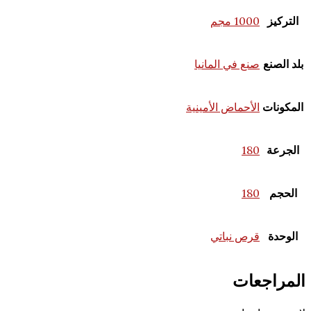
100 مجم
نع في المانيا
لأحماض الأمينية
18
18
رص نباتي
عات