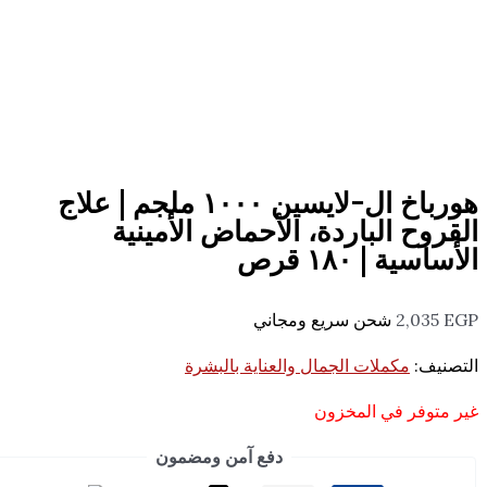
هورباخ ال-لايسين ١٠٠٠ ملجم | علاج
الباردة، الأحماض الأمينية
١٨٠ قرص
شحن سريع ومجاني
ملات الجمال والعناية بالبشرة
في المخزون
دفع آمن ومضمون