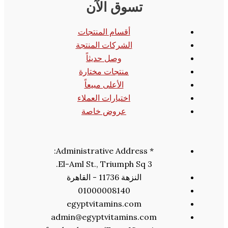
تسوق الآن
أقسام المنتجات
الشركات المنتجة
وصل حديثاً
منتجات مختارة
الأعلى مبيعاً
اختيارات العملاء
عروض خاصة
* Administrative Address:
3 El-Aml St., Triumph Sq.
النزهة 11736 - القاهرة
01000008140
egyptvitamins.com
admin@egyptvitamins.com