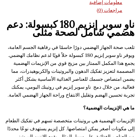
مات إضافية
ات (0)
ناو سوبر إنزيم 180 كبسولة: دعم
 شامل لصحة مثلى
لجهاز الهضمي دورًا حاسمًا في رفاهية الجسم العامة،
ويوفر ناو سوبر إنزيم 180 كبسولة حلاً قويًا لدعم نظامك الهضمي.
مكمل الممتاز بين مزيج قوي من الإنزيمات الهضمية
زيز تفكيك الدهون والبروتينات والكربوهيدرات، مما
ص جسمك للعناصر الغذائية الأساسية بشكل أكثر
خلال دمج ناو سوبر إنزيم في روتينك اليومي، يمكنك
 الهضم وتقليل الانتفاخ وراحة الجهاز الهضمي العامة.
زيمات الهضمية؟
الهضمية هي بروتينات متخصصة تسهم في تفكيك الطعام
 أصغر يمكن امتصاصها. كل إنزيم يستهدف نوعًا محددًا
الغذائية. على سبيل المثال، يقوم الإنزيم البروتيني