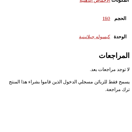
لأحماض الدهنية
18
بسوله جيلاتينية
عات
جعات بعد.
لزبائن مسجلي الدخول الذين قاموا بشراء هذا المنتج
.
62% OFF