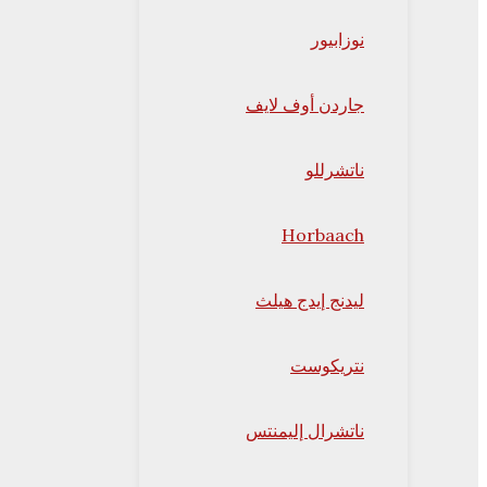
نوزابيور
جاردن أوف لايف
ناتشرللو
Horbaach
ليدنج إيدج هيلث
نتريكوست
ناتشرال إليمنتس