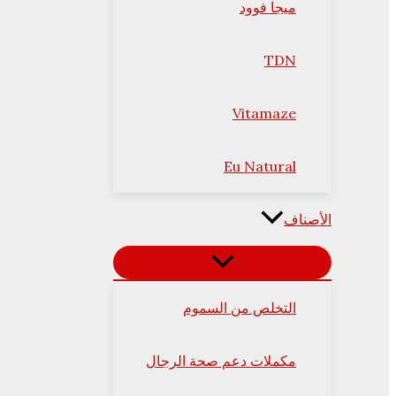
ميجا فوود
TDN
Vitamaze
Eu Natural
الأصناف
التخلص من السموم
مكملات دعم صحة الرجال