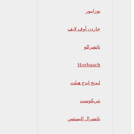
نوزابيور
جاردن أوف لايف
ناتشرللو
Horbaach
ليدنج إيدج هيلث
نتريكوست
ناتشرال إليمنتس