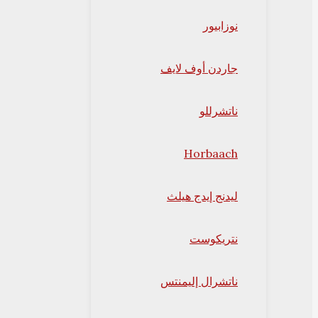
نوزابيور
جاردن أوف لايف
ناتشرللو
Horbaach
ليدنج إيدج هيلث
نتريكوست
ناتشرال إليمنتس